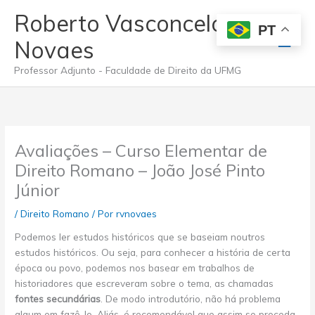
Ir
Roberto Vasconcelos
para
PT
Men
o
Novaes
conteúdo
princ
Professor Adjunto - Faculdade de Direito da UFMG
Avaliações – Curso Elementar de
Direito Romano – João José Pinto
Júnior
/
Direito Romano
/ Por
rvnovaes
Podemos ler estudos históricos que se baseiam noutros
estudos históricos. Ou seja, para conhecer a história de certa
época ou povo, podemos nos basear em trabalhos de
historiadores que escreveram sobre o tema, as chamadas
fontes secundárias
. De modo introdutório, não há problema
algum em fazê-lo. Aliás, é recomendável que assim se proceda,