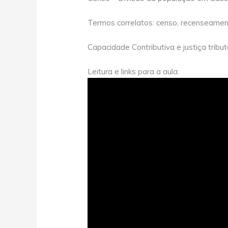
Termos correlatos: censo, recenseamento
Capacidade Contributiva e justiça tribut
Leitura e links para a aula: