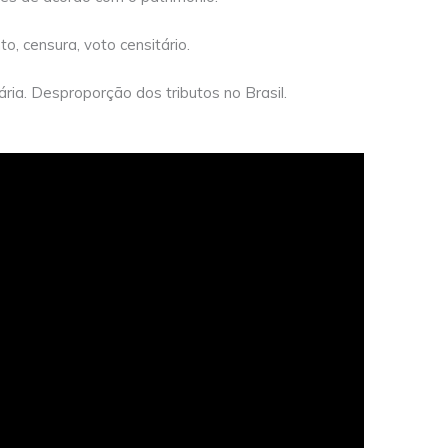
, censura, voto censitário.
ária. Desproporção dos tributos no Brasil.