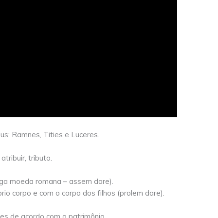
us: Ramnes, Tities e Luceres.
 atribuir, tributo.
iga moeda romana – assem dare).
io corpo e com o corpo dos filhos (prolem dare).
es de acordo com o patrimônio.