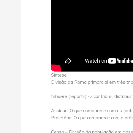
Síntese
Divisão da Roma primordial em três trib
tribuere (repartir) -> contribuir, distribuir,
Assíduo: O que comparece com as (ant
Proletário: O que comparece com o própr
Censo – Divisão da população em class