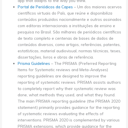
app that adapts to the way you think.
Portal de Periódicos da Capes
– Um dos maiores acervos
científicos virtuais do País, que reúne e disponibiliza
conteúdos produzidos nacionalmente e outros assinados
com editoras internacionais a instituições de ensino e
pesquisa no Brasil. São milhares de periódicos científicos
de texto completo e centenas de bases de dados de
conteúdos diversos, como artigos, referências, patentes,
estatísticas, material audiovisual, normas técnicas, teses,
dissertações, livros e obras de referência.
Prisma Guidelines
– The PRISMA (Preferred Reporting
Items for Systematic reviews and Meta-Analyses)
reporting guidelines are designed to improve the
reporting of systematic reviews. PRISMA assists authors
to completely report why their systematic review was
done, what methods they used, and what they found.
The main PRISMA reporting guideline (the PRISMA 2020
statement) primarily provides guidance for the reporting
of systematic reviews evaluating the effects of
interventions. PRISMA 2020 is complemented by various
PRISMA extensions, which provide guidance for the