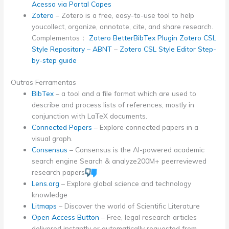
Acesso via Portal Capes
Zotero
– Zotero is a free, easy-to-use tool to help
youcollect, organize, annotate, cite, and share research.
Complementos：
Zotero BetterBibTex Plugin
Zotero CSL
Style Repository – ABNT
–
Zotero CSL Style Editor Step-
by-step guide
Outras Ferramentas
BibTex
– a tool and a file format which are used to
describe and process lists of references, mostly in
conjunction with LaTeX documents.
Connected Papers
– Explore connected papers in a
visual graph.
Consensus
– Consensus is the AI-powered academic
search engine Search & analyze200M+ peerreviewed
research papers
Lens.org
– Explore global science and technology
knowledge
Litmaps
– Discover the world of Scientific Literature
Open Access Button
– Free, legal research articles
delivered instantly or automatically requested from