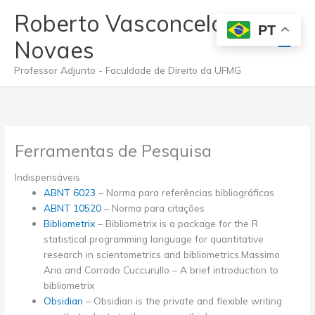
Ir
Roberto Vasconcelos
para
PT
Men
o
Novaes
conteúdo
princ
Professor Adjunto - Faculdade de Direito da UFMG
Ferramentas de Pesquisa
Indispensáveis
ABNT 6023
– Norma para referências bibliográficas
ABNT 10520
– Norma para citações
Bibliometrix
– Bibliometrix is a package for the R
statistical programming language for quantitative
research in scientometrics and bibliometrics.Massimo
Aria and Corrado Cuccurullo – A brief introduction to
bibliometrix
Obsidian
– Obsidian is the private and flexible writing