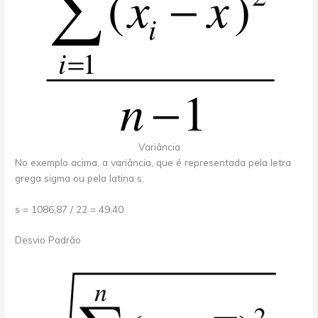
Variância
No exemplo acima, a variância, que é representada pela letra
grega sigma ou pela latina s:
s = 1086,87 / 22 = 49,40
Desvio Padrão