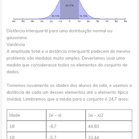
Distância interquartil para uma distribuição normal ou
gaussiana.
Variância
A amplitude total e a distância interquartil padecem do mesmo
problema: são medidas muito simples. Deveríamos usar uma
medida que considerasse todos os elementos do conjunto de
dados.
Tomemos novamente as idades dos alunos da sala, e usemos a
distância de cada um desses elementos até o elemento típico
(média). Lembremos que a média para o conjunto é 24,7 anos:
Idade
(xi – x)
(xi – x)2
18
-6,7
44,83
19
-5,7
32,44