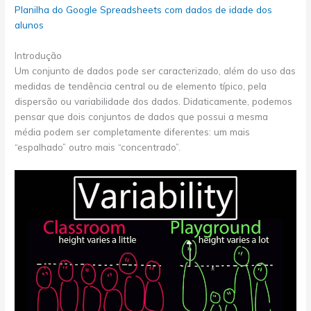
Planilha do Google Spreadsheets com dados de idade dos
alunos
Introdução
Um conjunto de dados pode ser caracterizado, além do uso das
medidas de tendência central ou de elemento típico, pela
dispersão ou variabilidade dos dados. Didaticamente, podemos
pensar que dois conjuntos de dados que possui a mesma
média podem ser completamente diferentes: um mais
“espalhado” outro mais “concentrado”.