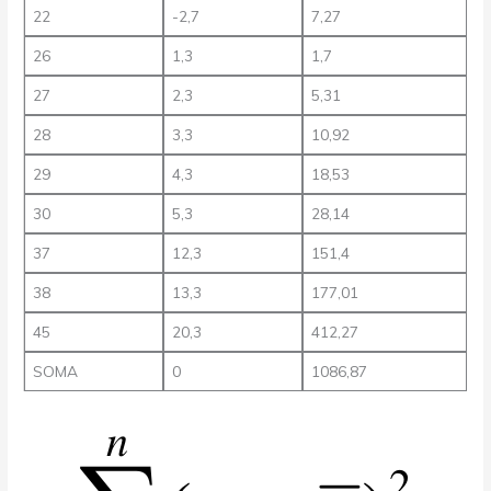
22
-2,7
7,27
26
1,3
1,7
27
2,3
5,31
28
3,3
10,92
29
4,3
18,53
30
5,3
28,14
37
12,3
151,4
38
13,3
177,01
45
20,3
412,27
SOMA
0
1086,87