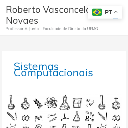
Ir
Roberto Vasconcelos
para
PT
Men
o
Novaes
conteúdo
princ
Professor Adjunto - Faculdade de Direito da UFMG
Sistemas
Computacionais