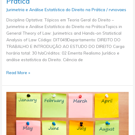
Prática
do
Direito
Jurimetria e Análise Estatística do Direito na Prática
/
rvnovaes
na
Disciplina Optativa: Tópicos em Teoria Geral do Direito –
Prática
Jurimetria e Análise Estatística do Direito na PráticaTopics in
General Theory of Law: Jurimetrics and Hands-on Statistical
Analysis of Law Código: DIT049Departamento: DIREITO DO
TRABALHO E INTRODUÇÃO AO ESTUDO DO DIREITO Carga
horária total: 30 h/aCréditos: 02 Ementa Realismo Jurídico e
análise estatística do Direito. Ciência de
Conteúdo
Read More »
Programático
–
Jurimetria
e
Análise
Estatística
do
Direito
na