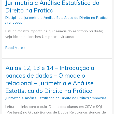
–
Jurimetria e Análise Estatística do
do
Jurimetria
Direito na Prática
Direito
e
na
Análise
Disciplinas
,
Jurimetria e Análise Estatística do Direito na Prática
Prática
/
rvnovaes
Estatística
do
Estudo mostra impacto de guloseimas do escritório na dieta;
Direito
veja ideias de lanches Um pacote virtuoso
na
Prática
Aula
Read More »
01
–
Estatística
Aulas 12, 13 e 14 – Introdução a
para
bancos de dados – O modelo
o
Direito
relacional – Jurimetria e Análise
–
Estatística do Direito na Prática
A
ciência
Jurimetria e Análise Estatística do Direito na Prática
/
rvnovaes
incompleta
Leitura e links para a aula: Dados dos alunos em CSV e SQL
do
(Postgres) no Github Bancos de Dados Relacionais Bancos de