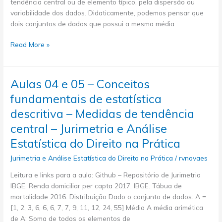
tendência central ou de elemento típico, pela dispersão ou
–
variabilidade dos dados. Didaticamente, podemos pensar que
Jurimetria
dois conjuntos de dados que possui a mesma média
e
Análise
Aulas
Read More »
Estatística
06
do
e
Direito
07
na
Aulas 04 e 05 – Conceitos
–
Prática
fundamentais de estatística
Conceitos
fundamentais
descritiva – Medidas de tendência
de
central – Jurimetria e Análise
estatística
Estatística do Direito na Prática
descritiva
–
Jurimetria e Análise Estatística do Direito na Prática
/
rvnovaes
Medidas
Leitura e links para a aula: Github – Repositório de Jurimetria
de
IBGE. Renda domiciliar per capta 2017. IBGE. Tábua de
dispersão
mortalidade 2016. Distribuição Dado o conjunto de dados: A =
–
[1, 2, 3, 6, 6, 6, 7, 7, 9, 11, 12, 24, 55] Média A média arimética
Jurimetria
de A: Soma de todos os elementos de
e