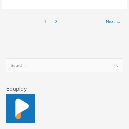
de
Aulas
–
1
2
Next
→
2019/01
–
Jurimetria
e
Análise
Estatística
do
Pesquisar
Direito
por:
na
Prática
Eduplay