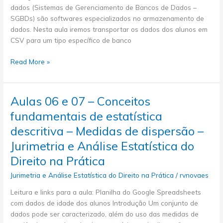
Direito
dados (Sistemas de Gerenciamento de Bancos de Dados –
–
SGBDs) são softwares especializados no armazenamento de
Jurimetria
dados. Nesta aula iremos transportar os dados dos alunos em
e
CSV para um tipo específico de banco
Análise
Estatística
Aulas
Read More »
do
12,
Direito
13
na
e
Aulas 06 e 07 – Conceitos
Prática
14
fundamentais de estatística
–
Introdução
descritiva – Medidas de dispersão –
a
Jurimetria e Análise Estatística do
bancos
Direito na Prática
de
dados
Jurimetria e Análise Estatística do Direito na Prática
/
rvnovaes
–
Leitura e links para a aula: Planilha do Google Spreadsheets
O
com dados de idade dos alunos Introdução Um conjunto de
modelo
dados pode ser caracterizado, além do uso das medidas de
relacional