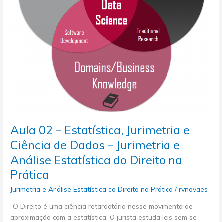
–
Jurimetria
e
Análise
Estatística
do
Direito
na
Prática
Aula 02 – Estatística, Jurimetria e
Ciência de Dados – Jurimetria e
Análise Estatística do Direito na
Prática
Jurimetria e Análise Estatística do Direito na Prática
/
rvnovaes
“O Direito é uma ciência retardatária nesse movimento de
aproximação com a estatística. O jurista estuda leis sem se