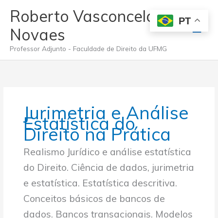
Ir
Roberto Vasconcelos
para
PT
Men
o
Novaes
conteúdo
princ
Professor Adjunto - Faculdade de Direito da UFMG
Jurimetria e Análise
Estatística do
Direito na Prática
Realismo Jurídico e análise estatística
do Direito. Ciência de dados, jurimetria
e estatística. Estatística descritiva.
Conceitos básicos de bancos de
dados. Bancos transacionais. Modelos