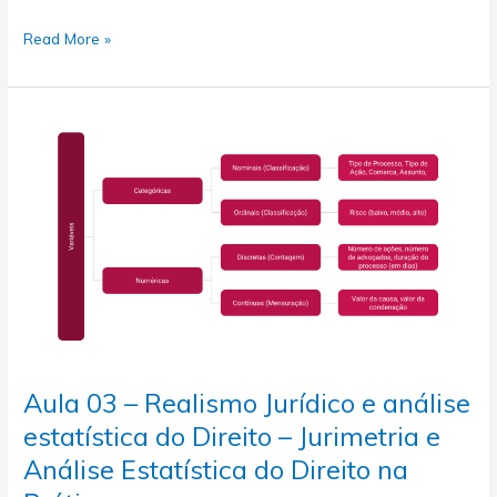
Análise
Aulas
Read More »
Estatística
04
do
e
Direito
05
na
–
Prática
Conceitos
fundamentais
de
estatística
descritiva
–
Medidas
de
tendência
central
Aula 03 – Realismo Jurídico e análise
–
Jurimetria
estatística do Direito – Jurimetria e
e
Análise Estatística do Direito na
Análise