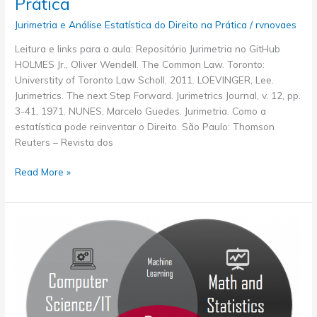
Prática
Estatística
do
Jurimetria e Análise Estatística do Direito na Prática
/
rvnovaes
Direito
Leitura e links para a aula: Repositório Jurimetria no GitHub
na
HOLMES Jr., Oliver Wendell. The Common Law. Toronto:
Prática
Universtity of Toronto Law Scholl, 2011. LOEVINGER, Lee.
Jurimetrics. The next Step Forward. Jurimetrics Journal, v. 12, pp.
3-41, 1971. NUNES, Marcelo Guedes. Jurimetria. Como a
estatística pode reinventar o Direito. São Paulo: Thomson
Reuters – Revista dos
Aula
Read More »
03
–
Realismo
Jurídico
e
análise
estatística
do
Direito