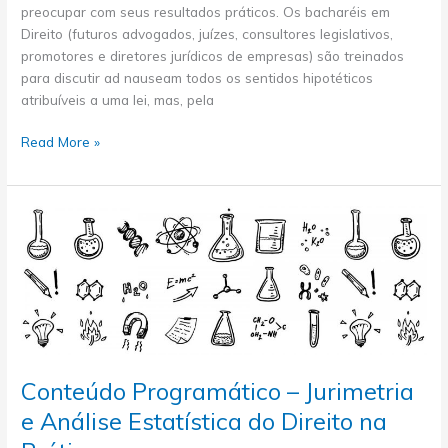
preocupar com seus resultados práticos. Os bacharéis em
Direito (futuros advogados, juízes, consultores legislativos,
promotores e diretores jurídicos de empresas) são treinados
para discutir ad nauseam todos os sentidos hipotéticos
atribuíveis a uma lei, mas, pela
Aula
Read More »
02
–
Estatística,
Jurimetria
e
Ciência
de
Dados
–
Jurimetria
e
Conteúdo Programático – Jurimetria
Análise
e Análise Estatística do Direito na
Estatística