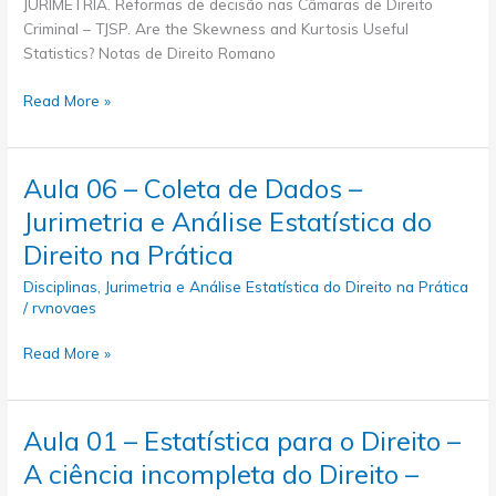
JURIMETRIA. Reformas de decisão nas Câmaras de Direito
Criminal – TJSP. Are the Skewness and Kurtosis Useful
Statistics? Notas de Direito Romano
Aula
Read More »
08
–
Conceitos
Aula 06 – Coleta de Dados –
Fundamentais
Jurimetria e Análise Estatística do
de
Estatística
Direito na Prática
Descritiva
Disciplinas
,
Jurimetria e Análise Estatística do Direito na Prática
–
/
rvnovaes
Medidas
de
Aula
Read More »
Forma
06
–
–
Jurimetria
Coleta
Aula 01 – Estatística para o Direito –
a
de
Análise
A ciência incompleta do Direito –
Dados
Estatística