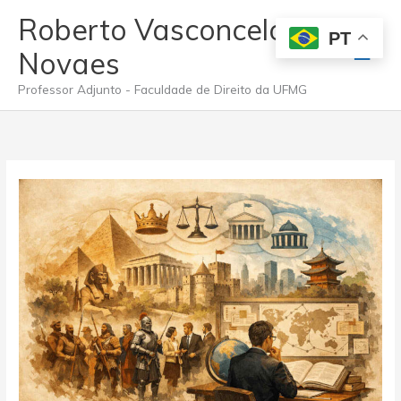
Ir
Roberto Vasconcelos
para
PT
Men
o
Novaes
conteúdo
princ
Professor Adjunto - Faculdade de Direito da UFMG