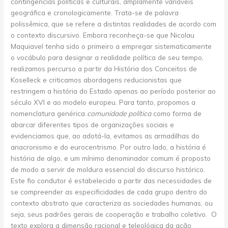
contingências políticas e culturais, amplamente variáveis
geográfica e cronologicamente. Trata-se de palavra
polissêmica, que se refere a distintas realidades de acordo com
o contexto discursivo. Embora reconheça-se que Nicolau
Maquiavel tenha sido o primeiro a empregar sistematicamente
o vocábulo para designar a realidade política de seu tempo,
realizamos percurso a partir da História dos Conceitos de
Koselleck e criticamos abordagens reducionistas que
restringem a história do Estado apenas ao período posterior ao
século XVI e ao modelo europeu. Para tanto, propomos a
nomenclatura genérica
comunidade política
como forma de
abarcar diferentes tipos de organizações sociais e
evidenciamos que, ao adotá-la, evitamos as armadilhas do
anacronismo e do eurocentrismo. Por outro lado, a história é
história de algo, e um mínimo denominador comum é proposto
de modo a servir de moldura essencial do discurso histórico.
Este fio condutor é estabelecido a partir das necessidades de
se compreender as especificidades de cada grupo dentro do
contexto abstrato que caracteriza as sociedades humanas, ou
seja, seus padrões gerais de cooperação e trabalho coletivo. O
texto explora a dimensão racional e teleológica da ação