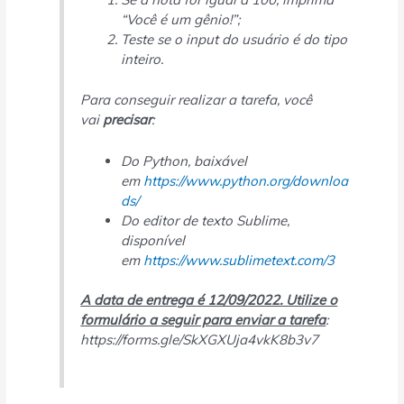
“Você é um gênio!”;
Teste se o input do usuário é do tipo
inteiro.
Para conseguir realizar a tarefa, você
vai
precisar
:
Do Python, baixável
em
https://www.python.org/downloa
ds/
Do editor de texto Sublime,
disponível
em
https://www.sublimetext.com/3
A data de entrega é 12/09/2022. Utilize o
formulário a seguir para enviar a tarefa
:
https://forms.gle/SkXGXUja4vkK8b3v7