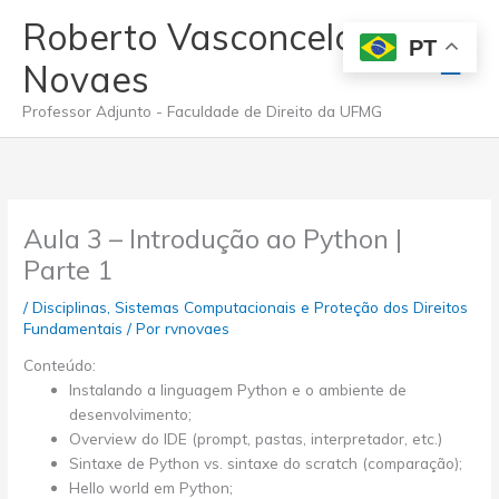
Ir
Roberto Vasconcelos
para
PT
Men
o
Novaes
conteúdo
princ
Professor Adjunto - Faculdade de Direito da UFMG
Aula 3 – Introdução ao Python |
Parte 1
/
Disciplinas
,
Sistemas Computacionais e Proteção dos Direitos
Fundamentais
/ Por
rvnovaes
Conteúdo:
Instalando a linguagem Python e o ambiente de
desenvolvimento;
Overview do IDE (prompt, pastas, interpretador, etc.)
Sintaxe de Python vs. sintaxe do scratch (comparação);
Hello world em Python;