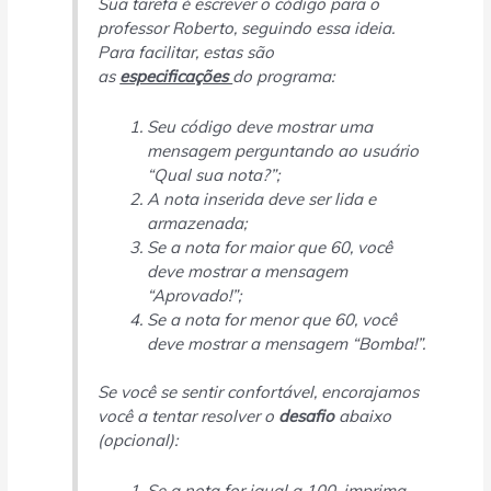
Sua tarefa é escrever o código para o
professor Roberto, seguindo essa ideia.
Para facilitar, estas são
as
especificações
do programa:
Seu código deve mostrar uma
mensagem perguntando ao usuário
“Qual sua nota?”;
A nota inserida deve ser lida e
armazenada;
Se a nota for maior que 60, você
deve mostrar a mensagem
“Aprovado!”;
Se a nota for menor que 60, você
deve mostrar a mensagem “Bomba!”.
Se você se sentir confortável, encorajamos
você a tentar resolver o
desafio
abaixo
(opcional):
Se a nota for igual a 100, imprima