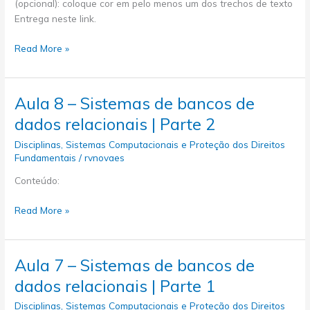
(opcional): coloque cor em pelo menos um dos trechos de texto
Entrega neste link.
Aula
Read More »
9
–
Desenvolvimento
Aula 8 – Sistemas de bancos de
Web
dados relacionais | Parte 2
|
Parte
Disciplinas
,
Sistemas Computacionais e Proteção dos Direitos
1
Fundamentais
/
rvnovaes
Conteúdo:
Aula
Read More »
8
–
Sistemas
Aula 7 – Sistemas de bancos de
de
dados relacionais | Parte 1
bancos
de
Disciplinas
,
Sistemas Computacionais e Proteção dos Direitos