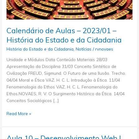
Calendário de Aulas – 2023/01 –
História do Estado e da Cidadania
História do Estado e da Cidadania
,
Notícias
/
rvnovaes
Unidade e Módulos Data Conteúdo Materiais 28/03
Apresentação da Disciplina 31/03 Conceito Sintético de
Civilização FREUD, Sigmund. O Futuro de uma Ilusão. Trecho.
04/04 Moral e Ética VAZ, H. C. L. Introdução à Ética. 11/04
Fenomenologia do Ethos VAZ, H. C. L. Fenomenologia do
Ethos.NOVAES, R. V. O Surgimento Histórico da Ética. 14/04
Conceitos Sociológicos […]
Calendário
Read More »
de
Aulas
–
Aula 10 – Desenvolvimento Web |