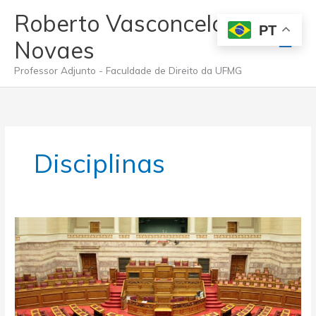
Ir
Roberto Vasconcelos
para
PT
Men
o
Novaes
conteúdo
princ
Professor Adjunto - Faculdade de Direito da UFMG
Disciplinas