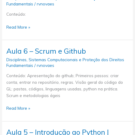
dados
Fundamentais
/
rvnovaes
relacionais
Conteúdo:
|
Parte
Aula
Read More »
2
7
–
Sistemas
Aula 6 – Scrum e Github
de
Disciplinas
,
Sistemas Computacionais e Proteção dos Direitos
bancos
Fundamentais
/
rvnovaes
de
dados
Conteúdo: Apresentação do github; Primeiros passos: criar
relacionais
conta, entrar no repositório, regras. Visão geral do código do
|
GL: pastas, códigos, linguagens usadas, python na prática.
Parte
Scrum e metodologias ágeis
1
Aula
Read More »
6
–
Scrum
Aula 5 – Introdução ao Python |
e