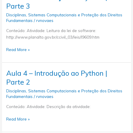
Parte 3
Github
Disciplinas
,
Sistemas Computacionais e Proteção dos Direitos
Fundamentais
/
rvnovaes
Conteúdo: Atividade: Leitura da lei de software:
http://www.planalto.gov.br/ccivil_03/leis/l9609.htm
Aula
Read More »
5
–
Introdução
Aula 4 – Introdução ao Python |
ao
Parte 2
Python
|
Disciplinas
,
Sistemas Computacionais e Proteção dos Direitos
Parte
Fundamentais
/
rvnovaes
3
Conteúdo: Atividade: Descrição da atividade:
Aula
Read More »
4
–