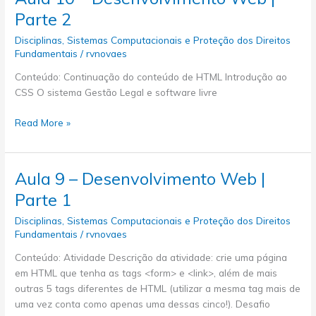
2023/01
Parte 2
–
História
Disciplinas
,
Sistemas Computacionais e Proteção dos Direitos
do
Fundamentais
/
rvnovaes
Estado
Conteúdo: Continuação do conteúdo de HTML Introdução ao
e
CSS O sistema Gestão Legal e software livre
da
Cidadania
Aula
Read More »
10
–
Desenvolvimento
Aula 9 – Desenvolvimento Web |
Web
Parte 1
|
Parte
Disciplinas
,
Sistemas Computacionais e Proteção dos Direitos
2
Fundamentais
/
rvnovaes
Conteúdo: Atividade Descrição da atividade: crie uma página
em HTML que tenha as tags <form> e <link>, além de mais
outras 5 tags diferentes de HTML (utilizar a mesma tag mais de
uma vez conta como apenas uma dessas cinco!). Desafio