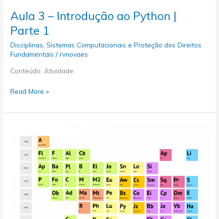
Introdução
Aula 3 – Introdução ao Python |
ao
Parte 1
Python
|
Disciplinas
,
Sistemas Computacionais e Proteção dos Direitos
Parte
Fundamentais
/
rvnovaes
2
Conteúdo: Atividade:
Aula
Read More »
3
–
Introdução
ao
Python
|
Parte
1