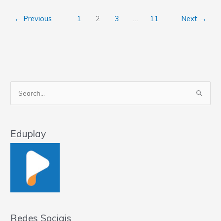
Introdução
←
Previous
1
2
3
…
11
Next
→
à
programação
Pesquisar
por:
Eduplay
Redes Sociais